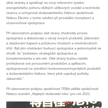
silné stránky a spoléhají na nový referenční systém
energetického pohonu těžkých užitkových vozidel a technické
rezervy a schopnosti dodavatelského řetězce společnosti
Nideco Electric v tomto odvětví při provádění komplexní a
víceúrovňové spolupráce.
Při slavnostním podpisu obě strany zhodnotily proces
spolupráce a diskutovaly o vývoji nových produktů, plánování
a zlepšování kapacit a průzkumu čínských a mezinárodních
trhů. Byli plni očekávání budoucí spolupráce a jednomyslně se
shodli, že "podstatou strategické spolupráce je
komplementarita a win-win. Obě strany budou nadále
prohlubovat své porozumění produktům a aplikacím,
spolupracovat na vytváření konkurenceschopnějších produktů
a dodavatelského řetězce, který plně uspokojí potřeby
zákazníků."
Při slavnostním podpisu společnost TEBA udělila společnosti
Nideco ocenění „Nejlepší dodavatel roku“ pro rok 2021.