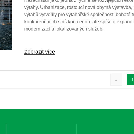
Kazachstán jako jedna z rychle se rozvíjejících eko
výtahy. Urbanizace, rostoucí nová obytná výstavba
výtahů vytvořily pro výtahářské společnosti bohaté tr
konkurenční trh s nízkou cenou, ale spíše o expandujíc
modernizací a lokalizovaných služeb.
Zobrazit více
«
1