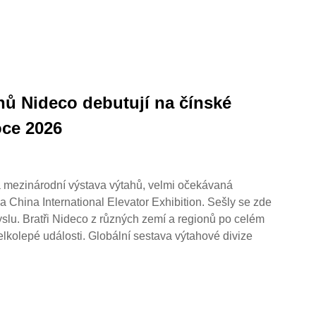
hů Nideco debutují na čínské
oce 2026
á mezinárodní výstava výtahů, velmi očekávaná
la China International Elevator Exhibition. Sešly se zde
lu. Bratři Nideco z různých zemí a regionů po celém
elkolepé události. Globální sestava výtahové divize