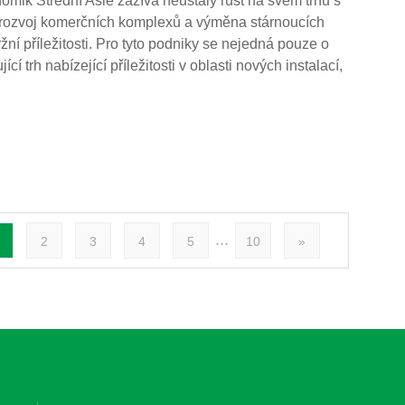
nomik Střední Asie zažívá neustálý růst na svém trhu s
, rozvoj komerčních komplexů a výměna stárnoucích
žní příležitosti. Pro tyto podniky se nejedná pouze o
í trh nabízející příležitosti v oblasti nových instalací,
...
2
3
4
5
10
»