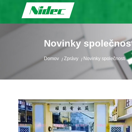
Novinky společnos
Domov
Zprávy
Novinky společnosti
/
/